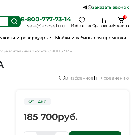
Заказать звонок
0
8-800-777-73-14
sale@ecoseti.ru
Избранное
Сравнение
Корзина
мкости и резервуары
Мойки и кабины для промывки
горизонтальный Экосети ОВПП 32 МА
А
В избранное
К сравнению
От 1 дня
185 700
руб.