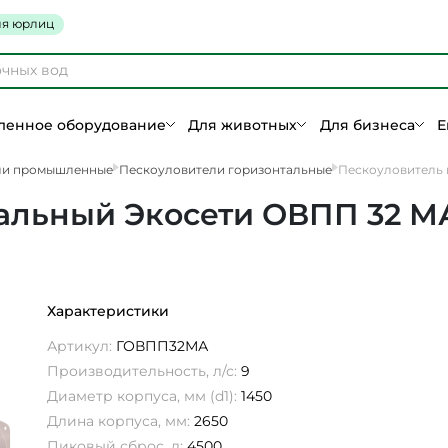
я юрлиц
енное оборудование
Для животных
Для бизнеса
Е
ли промышленные
Пескоуловители горизонтальные
Пескоуловитель 
альный Экосети ОВПП 32 М
Характеристики
Артикул:
ГОВПП32МА
Производительность, л/с:
9
Диаметр корпуса, мм (d1):
1450
Длина корпуса, мм:
2650
Пиковый сброс, л:
4500