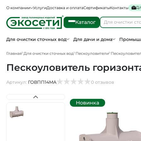
Дл
О компании
Услуги
Доставка и оплата
Сертификаты
Контакты
Каталог
Для очистки сточных вод
Для дачи и дома
Промышл
Главная
Для очистки сточных вод
Пескоуловители
Пескоуловите
Пескоуловитель горизонт
Артикул:
ГОВПП14МА
0 отзывов
Новинка