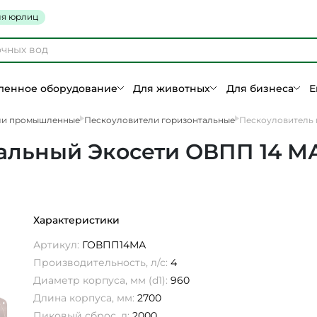
я юрлиц
енное оборудование
Для животных
Для бизнеса
Е
ли промышленные
Пескоуловители горизонтальные
Пескоуловитель 
альный Экосети ОВПП 14 М
Характеристики
Артикул:
ГОВПП14МА
Производительность, л/с:
4
Диаметр корпуса, мм (d1):
960
Длина корпуса, мм:
2700
Пиковый сброс, л:
2000