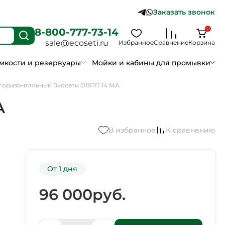
Заказать звонок
0
8-800-777-73-14
sale@ecoseti.ru
Избранное
Сравнение
Корзина
мкости и резервуары
Мойки и кабины для промывки
горизонтальный Экосети ОВПП 14 МА
А
В избранное
К сравнению
От 1 дня
96 000
руб.