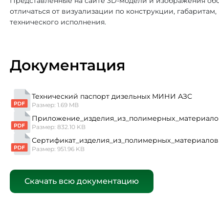
Представленные на сайте 3D-модели и изображения обо
отличаться от визуализации по конструкции, габаритам
технического исполнения.
Документация
Технический паспорт дизельных МИНИ АЗС
Размер: 1.69 MB
Приложение_изделия_из_полимерных_материало
Размер: 832.10 KB
Сертификат_изделия_из_полимерных_материалов
Размер: 951.96 KB
Скачать всю документацию