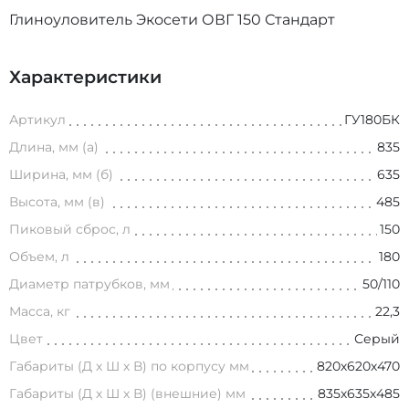
Глиноуловитель Экосети ОВГ 150 Стандарт
Характеристики
Артикул
ГУ180БК
Длина, мм (а)
835
Ширина, мм (б)
635
Высота, мм (в)
485
Пиковый сброс, л
150
Объем, л
180
Диаметр патрубков, мм
50/110
Масса, кг
22,3
Цвет
Серый
Габариты (Д х Ш х В) по корпусу мм
820х620х470
Габариты (Д х Ш х В) (внешние) мм
835х635х485