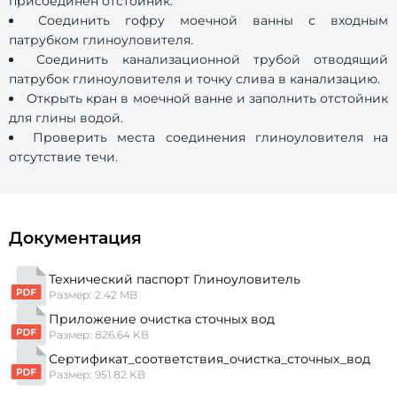
присоединен отстойник.
Соединить гофру моечной ванны с входным
патрубком глиноуловителя.
Соединить канализационной трубой отводящий
патрубок глиноуловителя и точку слива в канализацию.
Открыть кран в моечной ванне и заполнить отстойник
для глины водой.
Проверить места соединения глиноуловителя на
отсутствие течи.
Документация
Технический паспорт Глиноуловитель
Размер: 2.42 MB
Приложение очистка сточных вод
Размер: 826.64 KB
Сертификат_соответствия_очистка_сточных_вод
Размер: 951.82 KB