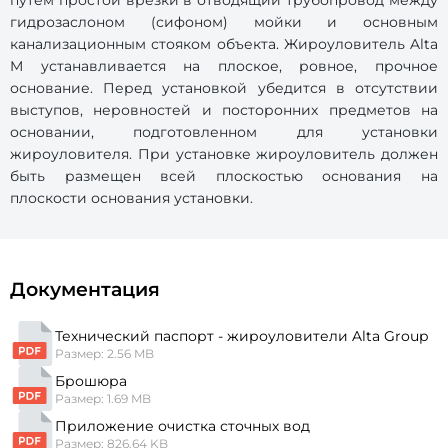
путем простой врезки в отводящий трубопровод между
гидрозаслоном (сифоном) мойки и основным
канализационным стояком объекта. Жироуловитель Alta
M устанавливается на плоское, ровное, прочное
основание. Перед установкой убедится в отсутствии
выступов, неровностей и посторонних предметов на
основании, подготовленном для установки
жироуловителя. При установке жироуловитель должен
быть размещен всей плоскостью основания на
плоскости основания установки.
Документация
Технический паспорт - жироуловители Alta Group
Размер: 2.56 MB
Брошюра
Размер: 1.69 MB
Приложение очистка сточных вод
Размер: 826.64 KB