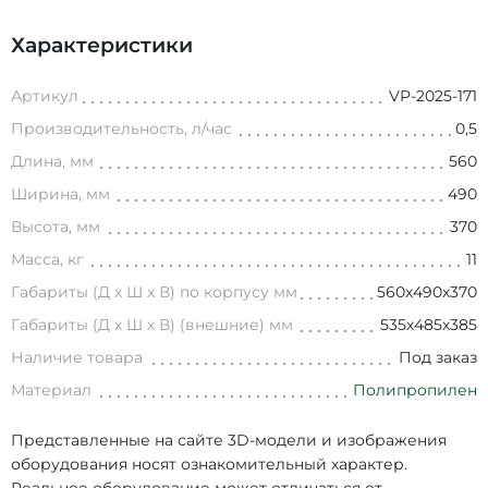
Характеристики
Артикул
VP-2025-171
Производительность, л/час
0,5
Длина, мм
560
Ширина, мм
490
Высота, мм
370
Масса, кг
11
Габариты (Д х Ш х В) по корпусу мм
560х490х370
Габариты (Д х Ш х В) (внешние) мм
535х485х385
Наличие товара
Под заказ
Материал
Полипропилен
Представленные на сайте 3D-модели и изображения
оборудования носят ознакомительный характер.