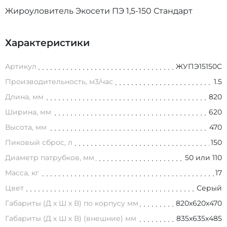
Жироуловитель Экосети ПЭ 1,5-150 Стандарт
Характеристики
Артикул
ЖУПЭ15150С
Производительность, м3/час
1.5
Длина, мм
820
Ширина, мм
620
Высота, мм
470
Пиковый сброс, л
150
Диаметр патрубков, мм
50 или 110
Масса, кг
17
Цвет
Серый
Габариты (Д х Ш х В) по корпусу мм
820х620х470
Габариты (Д х Ш х В) (внешние) мм
835х635х485