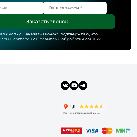
я кнопку "
Заказать звонок
", подтверждаю, что
лен и согласен с
Правилами обработки данных