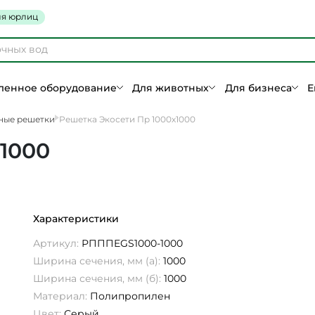
я юрлиц
енное оборудование
Для животных
Для бизнеса
Е
ные решетки
Решетка Экосети Пр 1000х1000
1000
Характеристики
Артикул:
РПППEGS1000-1000
Ширина сечения, мм (а):
1000
Ширина сечения, мм (б):
1000
Материал:
Полипропилен
Цвет:
Серый