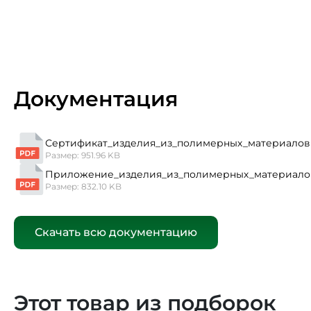
Документация
Сертификат_изделия_из_полимерных_материалов 
Размер: 951.96 KB
Приложение_изделия_из_полимерных_материало
Размер: 832.10 KB
Скачать всю документацию
Этот товар из подборок