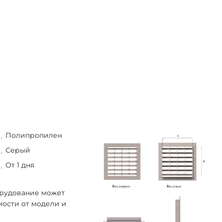
Полипропилен
Серый
От 1 дня
орудование может
мости от модели и