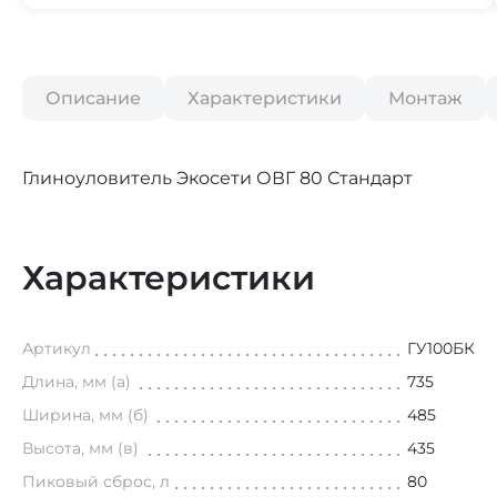
Описание
Характеристики
Монтаж
Глиноуловитель Экосети ОВГ 80 Стандарт
Характеристики
Артикул
ГУ100БК
Длина, мм (а)
735
Ширина, мм (б)
485
Высота, мм (в)
435
Пиковый сброс, л
80