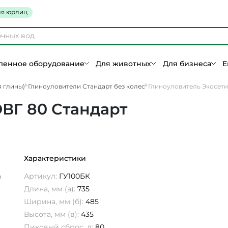
я юрлиц
енное оборудование
Для животных
Для бизнеса
Е
я глины)
Глиноуловители Стандарт без колес
Глиноуловитель Экосети
ОВГ 80 Стандарт
Характеристики
Артикул:
ГУ100БК
Длина, мм (а):
735
Ширина, мм (б):
485
Высота, мм (в):
435
Пиковый сброс, л:
80