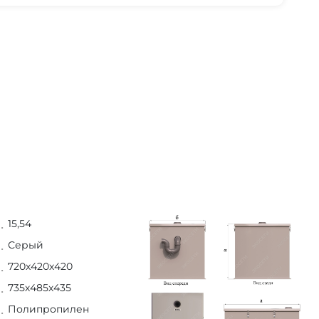
15,54
Серый
720х420х420
735х485х435
Полипропилен