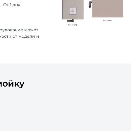
От 1 дня
орудование может
мости от модели и
мойку