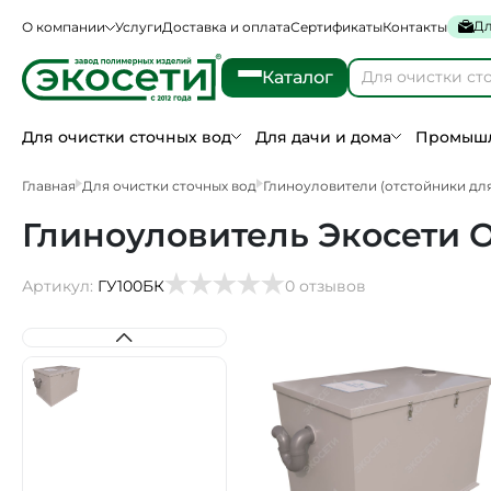
Дл
О компании
Услуги
Доставка и оплата
Сертификаты
Контакты
Каталог
Для очистки сточных вод
Для дачи и дома
Промышл
Главная
Для очистки сточных вод
Глиноуловители (отстойники дл
Глиноуловитель Экосети 
Артикул:
ГУ100БК
0 отзывов