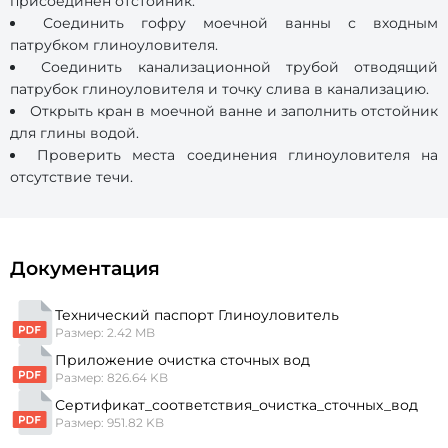
присоединен отстойник.
Соединить гофру моечной ванны с входным
патрубком глиноуловителя.
Соединить канализационной трубой отводящий
патрубок глиноуловителя и точку слива в канализацию.
Открыть кран в моечной ванне и заполнить отстойник
для глины водой.
Проверить места соединения глиноуловителя на
отсутствие течи.
Документация
Технический паспорт Глиноуловитель
Размер: 2.42 MB
Приложение очистка сточных вод
Размер: 826.64 KB
Сертификат_соответствия_очистка_сточных_вод
Размер: 951.82 KB