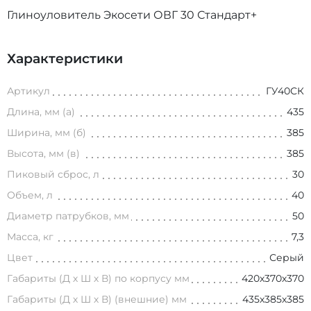
Глиноуловитель Экосети ОВГ 30 Стандарт+
Характеристики
Артикул
ГУ40СК
Длина, мм (а)
435
Ширина, мм (б)
385
Высота, мм (в)
385
Пиковый сброс, л
30
Объем, л
40
Диаметр патрубков, мм
50
Масса, кг
7,3
Цвет
Серый
Габариты (Д х Ш х В) по корпусу мм
420х370х370
Габариты (Д х Ш х В) (внешние) мм
435х385х385