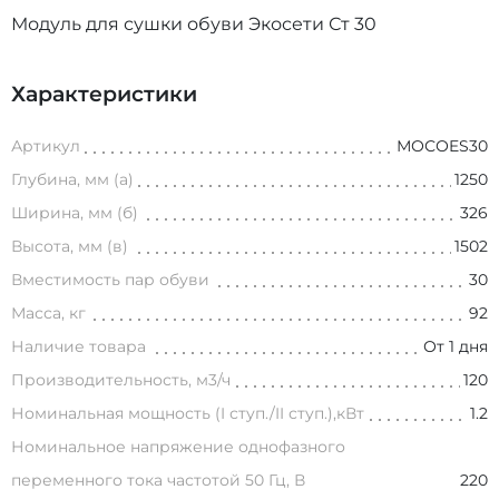
Модуль для сушки обуви Экосети Ст 30
Характеристики
Артикул
МОСОES30
Глубина, мм (а)
1250
Ширина, мм (б)
326
Высота, мм (в)
1502
Вместимость пар обуви
30
Масса, кг
92
Наличие товара
От 1 дня
Производительность, м3/ч
120
Номинальная мощность (I ступ./II ступ.),кВт
1.2
Номинальное напряжение однофазного
переменного тока частотой 50 Гц, В
220