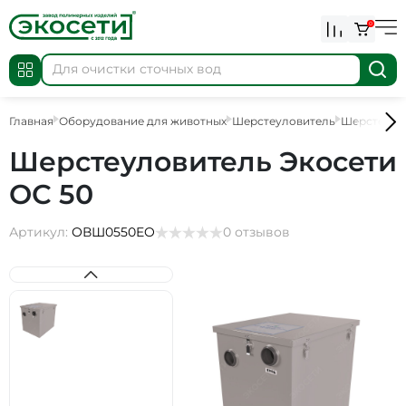
0
Главная
Оборудование для животных
Шерстеуловитель
Шерстеулов
Шерстеуловитель Экосети
ОС 50
Артикул:
ОВШ0550EO
0 отзывов