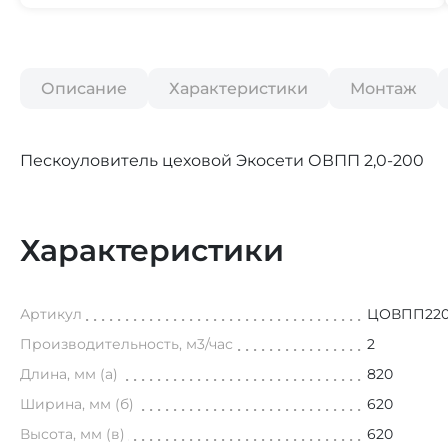
Описание
Характеристики
Монтаж
Пескоуловитель цеховой Экосети ОВПП 2,0-200
Характеристики
Артикул
ЦОВПП22
Производительность, м3/час
2
Длина, мм (а)
820
Ширина, мм (б)
620
Высота, мм (в)
620