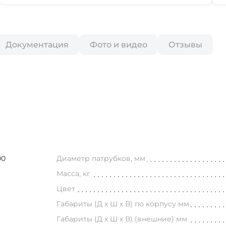
Документация
Фото и видео
Отзывы
00
Диаметр патрубков, мм
Масса, кг
Цвет
Габариты (Д х Ш х В) по корпусу мм
Габариты (Д х Ш х В) (внешние) мм