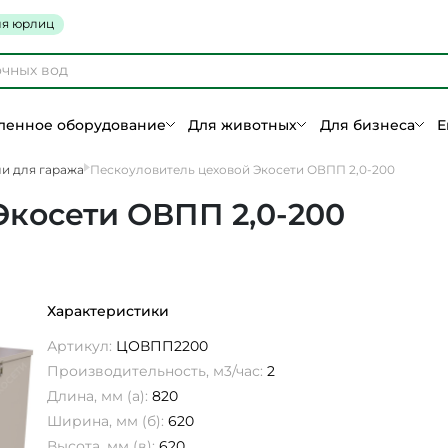
я юрлиц
енное оборудование
Для животных
Для бизнеса
Е
и для гаража
Пескоуловитель цеховой Экосети ОВПП 2,0-200
Экосети ОВПП 2,0-200
Характеристики
Артикул:
ЦОВПП2200
Производительность, м3/час:
2
Длина, мм (а):
820
Ширина, мм (б):
620
Высота, мм (в):
620