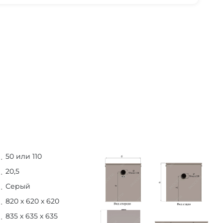
50 или 110
20,5
Серый
820 х 620 х 620
835 х 635 х 635