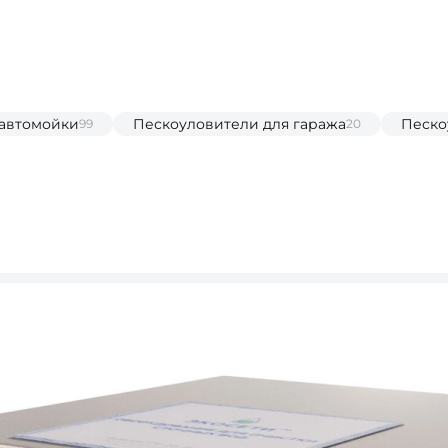
 автомойки
Пескоуловители для гаража
Песко
99
20