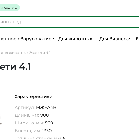
я юрлиц
енное оборудование
Для животных
Для бизнеса
Е
для животных Экосети 4.1
ти 4.1
Характеристики
Артикул:
МЖЕА4В
Длина, мм:
900
Ширина, мм:
560
Высота, мм:
1330
Толщина стенки, мм:
8