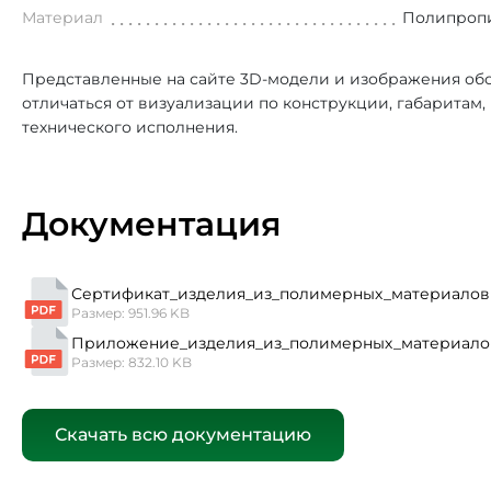
Материал
Полипроп
Представленные на сайте 3D-модели и изображения обо
отличаться от визуализации по конструкции, габаритам
технического исполнения.
Документация
Сертификат_изделия_из_полимерных_материалов
Размер: 951.96 KB
Приложение_изделия_из_полимерных_материало
Размер: 832.10 KB
Скачать всю документацию