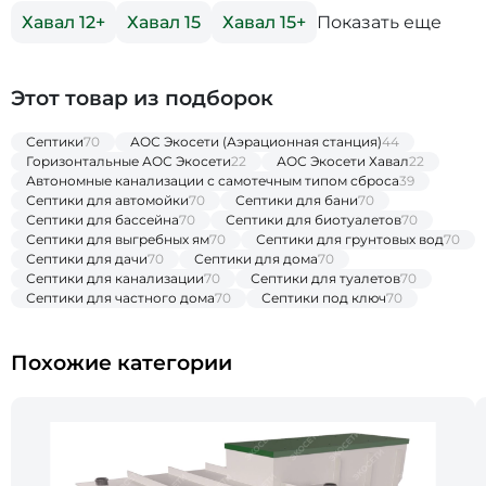
Показать еще
Хавал 12+
Хавал 15
Хавал 15+
Этот товар из подборок
Септики
70
АОС Экосети (Аэрационная станция)
44
Горизонтальные АОС Экосети
22
АОС Экосети Хавал
22
Автономные канализации с самотечным типом сброса
39
Септики для автомойки
70
Септики для бани
70
Септики для бассейна
70
Септики для биотуалетов
70
Септики для выгребных ям
70
Септики для грунтовых вод
70
Септики для дачи
70
Септики для дома
70
Септики для канализации
70
Септики для туалетов
70
Септики для частного дома
70
Септики под ключ
70
Похожие категории