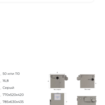
50 или 110
16,8
Серый
770х520х420
785х630х435