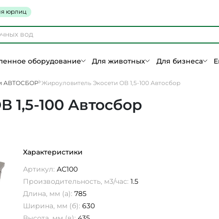
я юрлиц
енное оборудование
Для животных
Для бизнеса
Е
и АВТОСБОР
Жироуловитель Экосети ОВ 1,5-100 Автосбор
 1,5-100 Автосбор
Характеристики
Артикул:
АС100
Производительность, м3/час:
1.5
Длина, мм (а):
785
Ширина, мм (б):
630
Высота, мм (в):
435