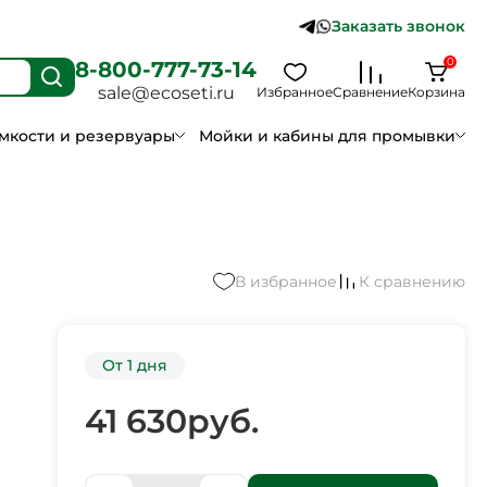
Заказать звонок
0
8-800-777-73-14
sale@ecoseti.ru
Избранное
Сравнение
Корзина
мкости и резервуары
Мойки и кабины для промывки
В избранное
К сравнению
От 1 дня
41 630
руб.