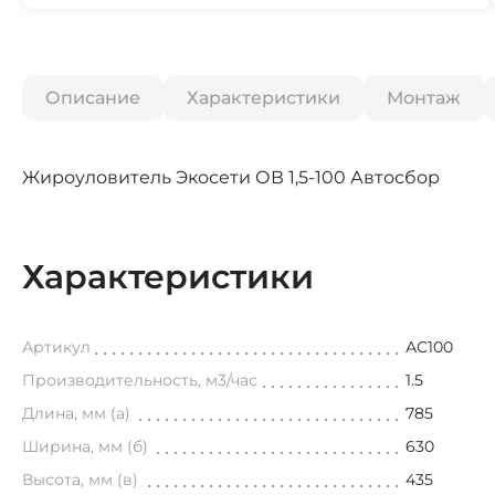
Описание
Характеристики
Монтаж
Жироуловитель Экосети ОВ 1,5-100 Автосбор
Характеристики
Артикул
АС100
Производительность, м3/час
1.5
Длина, мм (а)
785
Ширина, мм (б)
630
Высота, мм (в)
435