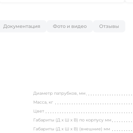
Документация
Фото и видео
Отзывы
Диаметр патрубков, мм
Масса, кг
Цвет
Габариты (Д х Ш х В) по корпусу мм
Габариты (Д х Ш х В) (внешние) мм