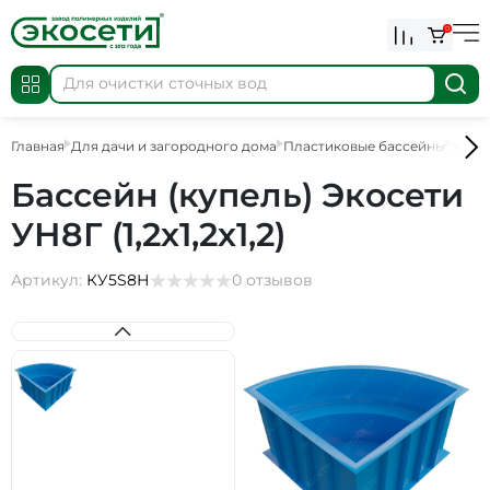
0
Главная
Для дачи и загородного дома
Пластиковые бассейны
Угло
Бассейн (купель) Экосети
УН8Г (1,2х1,2х1,2)
Артикул:
КУ5S8Н
0 отзывов