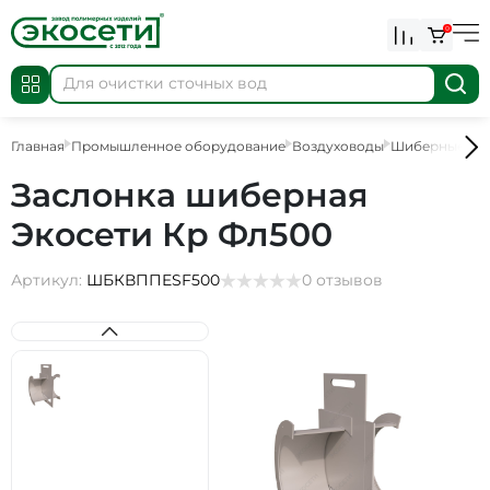
0
Главная
Промышленное оборудование
Воздуховоды
Шиберные за
Заслонка шиберная
Экосети Кр Фл500
Артикул:
ШБКВППESF500
0 отзывов