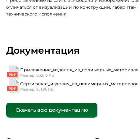
Представленные на сайте 3D-модели и изображения обо
отличаться от визуализации по конструкции, габаритам
технического исполнения.
Документация
Приложение_изделия_из_полимерных_материало
Размер: 832.10 KB
Сертификат_изделия_из_полимерных_материалов
Размер: 951.96 KB
Скачать всю документацию