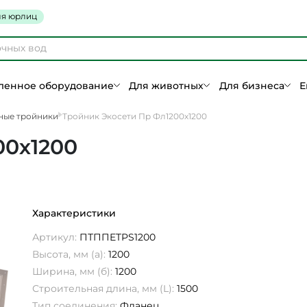
я юрлиц
енное оборудование
Для животных
Для бизнеса
Е
ные тройники
Тройник Экосети Пр Фл1200х1200
00х1200
Характеристики
Артикул:
ПТППETPS1200
Высота, мм (а):
1200
Ширина, мм (б):
1200
Строительная длина, мм (L):
1500
Тип соединения:
Фланец