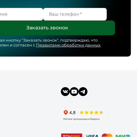
я кнопку "
Заказать звонок
", подтверждаю, что
лен и согласен с
Правилами обработки данных