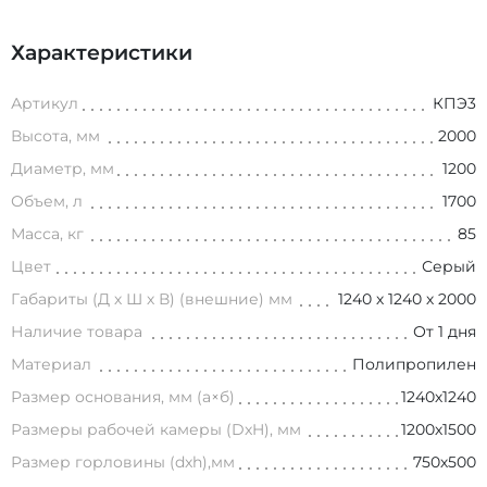
Характеристики
Артикул
КПЭ3
Высота, мм
2000
Диаметр, мм
1200
Объем, л
1700
Масса, кг
85
Цвет
Серый
Габариты (Д х Ш х В) (внешние) мм
1240 х 1240 х 2000
Наличие товара
От 1 дня
Материал
Полипропилен
Размер основания, мм (а×б)
1240х1240
Размеры рабочей камеры (DxH), мм
1200х1500
Размер горловины (dxh),мм
750х500