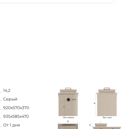
14,2
Серый
920х570х370
935х585х470
От 1 дня