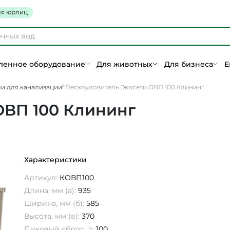
я юрлиц
енное оборудование
Для животных
Для бизнеса
Е
и для канализации
Пескоуловитель Экосети ОВП 100 Клининг
ОВП 100 Клининг
Характеристики
Артикул:
КОВП100
Длина, мм (а):
935
Ширина, мм (б):
585
Высота, мм (в):
370
Пиковый сброс, л:
100