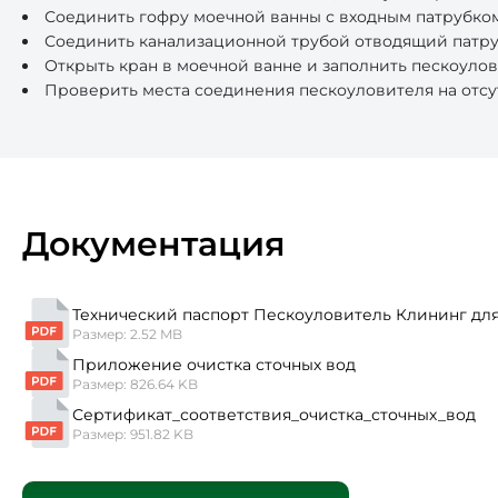
Соединить гофру моечной ванны с входным патрубком
Соединить канализационной трубой отводящий патруб
Открыть кран в моечной ванне и заполнить пескоуло
Проверить места соединения пескоуловителя на отсу
Документация
Технический паспорт Пескоуловитель Клининг дл
Размер: 2.52 MB
Приложение очистка сточных вод
Размер: 826.64 KB
Сертификат_соответствия_очистка_сточных_вод
Размер: 951.82 KB