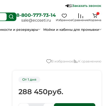
Заказать звонок
0
8-800-777-73-14
sale@ecoseti.ru
Избранное
Сравнение
Корзина
мкости и резервуары
Мойки и кабины для промывки
В избранное
К сравнению
От 1 дня
288 450
руб.