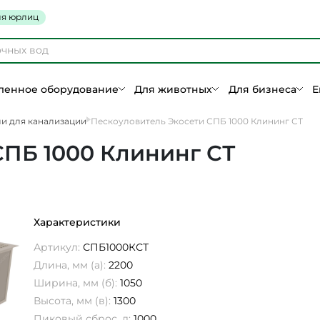
я юрлиц
енное оборудование
Для животных
Для бизнеса
Е
и для канализации
Пескоуловитель Экосети СПБ 1000 Клининг СТ
СПБ 1000 Клининг СТ
Характеристики
Артикул:
СПБ1000КСТ
Длина, мм (а):
2200
Ширина, мм (б):
1050
Высота, мм (в):
1300
Пиковый сброс, л:
1000