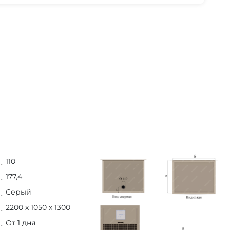
110
177,4
Серый
2200 х 1050 х 1300
От 1 дня