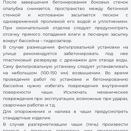
После завершения бетонирования боковых стенок
опалубка снимается, пространство между бетонной
стенкой и котлованом засыпается песком с
одновременной проливкой его водой и уплотнением.
При окончательной отделке следует предусмотреть
отсечку прямого попадания влаги в песчаную засыпку
вокруг бассейна – гидрозатвор.
В случае размещения фильтровальной установки на
улице рекомендуется забетонировать под нее
пластиковый резервуар с дренажем для отвода воды.
Саму фильтровальную установку следует устанавливать
на небольшом (100-150 мм) возвышении. Во время
проведения работ по установке и бетонированию
бассейна нужно избегать повреждения внутренней
поверхности чаши. Исключать механические
повреждения при эксплуатации, возможные при ударах,
сварочных работах и т.д.
Для опорожнения и налива в чаши предусмотреть
стандартные изделия.
В случае разгерметизации чаши (течь) произвести
ремонт с помощью герметика или прилагаемого