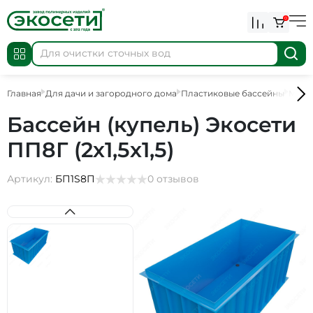
0
Главная
Для дачи и загородного дома
Пластиковые бассейны
Мини
Бассейн (купель) Экосети
ПП8Г (2х1,5х1,5)
Артикул:
БП1S8П
0 отзывов