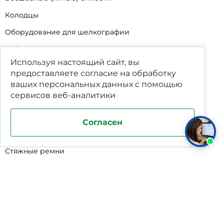
Колодцы
Оборудование для шелкографии
Кабины для промывки и напыления
Используя настоящий сайт, вы
Технические мойки
предоставляете согласие на обработку
Биопрепараты
ваших
персональных данных
с помощью
сервисов веб-аналитики
Сигнализатор уровня
Подставка под жироуловители
Согласен
Фильтр-мешки для пескоуловителей
Стяжные ремни
Пластиковые ящики для овощей
Программируемые таймеры для сушилок
Дополнительное оборудование для кессонов
Шопперы