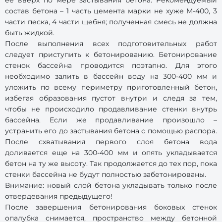
ее вверх по мере застывания бетона. Рекомендуемый
состав бетона – 1 часть цемента марки не хуже М-400, 3
части песка, 4 части щебня; полученная смесь не должна
быть жидкой.
После выполнения всех подготовительных работ
следует приступить к бетонированию. Бетонирование
стенок бассейна проводится поэтапно. Для этого
необходимо залить в бассейн воду на 300-400 мм и
уложить по всему периметру приготовленный бетон,
избегая образования пустот внутри и следя за тем,
чтобы не происходило продавливание стенки внутрь
бассейна. Если же продавливание произошло –
устранить его до застывания бетона с помощью распора.
После схватывания первого слоя бетона вода
доливается еще на 300-400 мм и опять укладывается
бетон на ту же высоту. Так продолжается до тех пор, пока
стенки бассейна не будут полностью забетонированы.
Внимание: новый слой бетона укладывать только после
отвердевания предыдущего!
После завершения бетонирования боковых стенок
опалубка снимается, пространство между бетонной