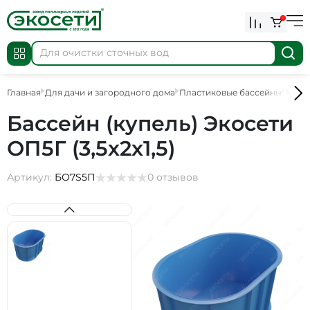
0
Главная
Для дачи и загородного дома
Пластиковые бассейны
Мини
Бассейн (купель) Экосети
ОП5Г (3,5х2х1,5)
Артикул:
БО7S5П
0 отзывов