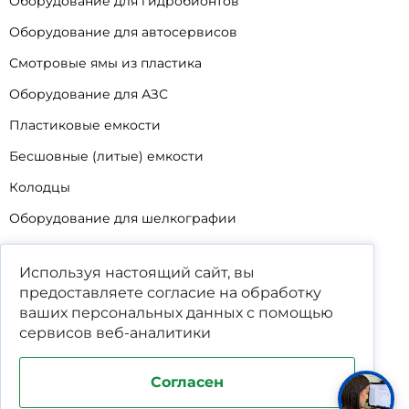
Оборудование для гидробионтов
Оборудование для автосервисов
Смотровые ямы из пластика
Оборудование для АЗС
Пластиковые емкости
Бесшовные (литые) емкости
Колодцы
Оборудование для шелкографии
Кабины для промывки и напыления
Используя настоящий сайт, вы
Технические мойки
предоставляете согласие на обработку
Биопрепараты
ваших
персональных данных
с помощью
сервисов веб-аналитики
Сигнализатор уровня
Подставка под жироуловители
Согласен
Фильтр-мешки для пескоуловителей