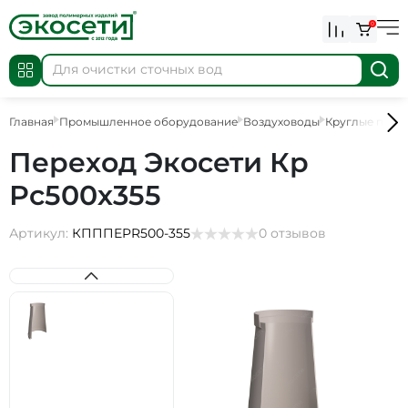
0
Главная
Промышленное оборудование
Воздуховоды
Круглые пере
Переход Экосети Кр
Рс500х355
Артикул:
КПППEPR500-355
0 отзывов