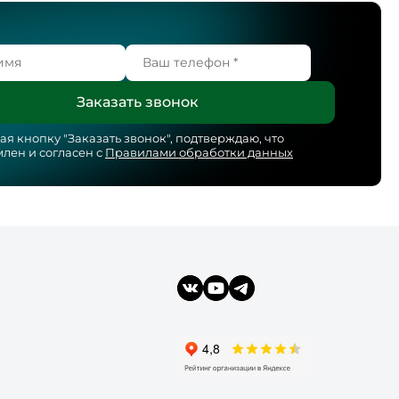
я кнопку "
Заказать звонок
", подтверждаю, что
лен и согласен с
Правилами обработки данных