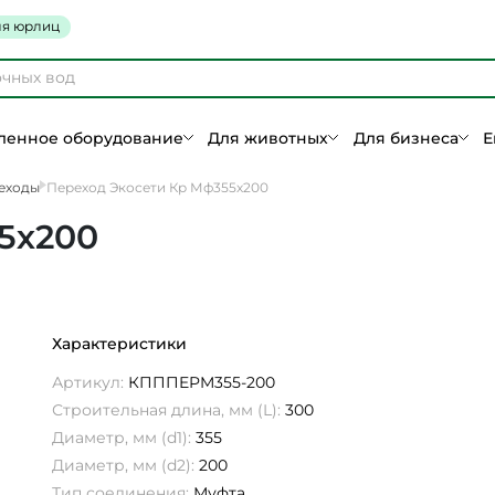
я юрлиц
енное оборудование
Для животных
Для бизнеса
Е
еходы
Переход Экосети Кр Мф355х200
5х200
Характеристики
Артикул:
КПППEPM355-200
Строительная длина, мм (L):
300
Диаметр, мм (d1):
355
Диаметр, мм (d2):
200
Тип соединения:
Муфта