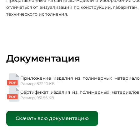
Представленные на сайте 3D-модели и изображения обо
отличаться от визуализации по конструкции, габаритам
технического исполнения.
Документация
Приложение_изделия_из_полимерных_материало
Размер: 832.10 KB
Сертификат_изделия_из_полимерных_материалов
Размер: 951.96 KB
Скачать всю документацию