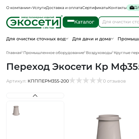
Дл
О компании
Услуги
Доставка и оплата
Сертификаты
Контакты
Каталог
Для очистки сточных вод
Для дачи и дома
Промышл
Главная
Промышленное оборудование
Воздуховоды
Круглые пер
Переход Экосети Кр Мф35
Артикул:
КПППEPM355-200
0 отзывов