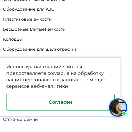
Оборудование для АЗС
Пластиковые емкости
Бесшовные (литые) емкости
Колодцы
Оборудование для шелкографии
Кабины для промывки и напыления
Используя настоящий сайт, вы
Технические мойки
предоставляете согласие на обработку
Биопрепараты
ваших
персональных данных
с помощью
сервисов веб-аналитики
Сигнализатор уровня
Подставка под жироуловители
Согласен
Фильтр-мешки для пескоуловителей
Стяжные ремни
Пластиковые ящики для овощей