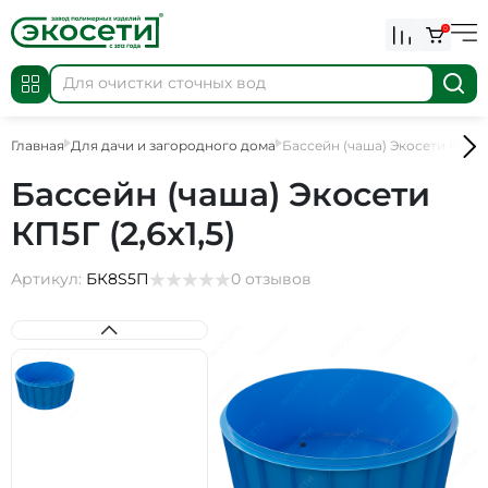
0
Главная
Для дачи и загородного дома
Бассейн (чаша) Экосети КП5Г (2
Бассейн (чаша) Экосети
КП5Г (2,6х1,5)
Артикул:
БК8S5П
0 отзывов