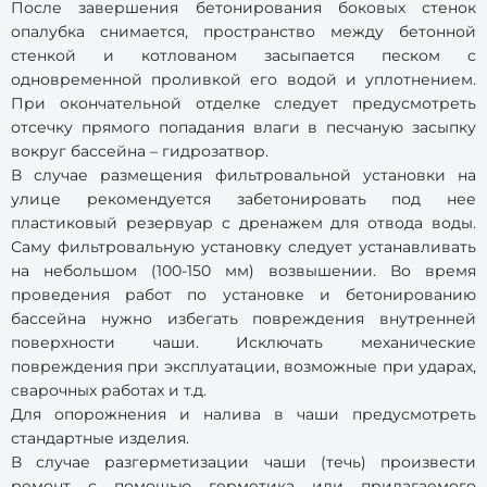
После завершения бетонирования боковых стенок
опалубка снимается, пространство между бетонной
стенкой и котлованом засыпается песком с
одновременной проливкой его водой и уплотнением.
При окончательной отделке следует предусмотреть
отсечку прямого попадания влаги в песчаную засыпку
вокруг бассейна – гидрозатвор.
В случае размещения фильтровальной установки на
улице рекомендуется забетонировать под нее
пластиковый резервуар с дренажем для отвода воды.
Саму фильтровальную установку следует устанавливать
на небольшом (100-150 мм) возвышении. Во время
проведения работ по установке и бетонированию
бассейна нужно избегать повреждения внутренней
поверхности чаши. Исключать механические
повреждения при эксплуатации, возможные при ударах,
сварочных работах и т.д.
Для опорожнения и налива в чаши предусмотреть
стандартные изделия.
В случае разгерметизации чаши (течь) произвести
ремонт с помощью герметика или прилагаемого