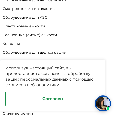
Оборудование для автосервисов
Смотровые ямы из пластика
Оборудование для АЗС
Пластиковые емкости
Бесшовные (литые) емкости
Колодцы
Оборудование для шелкографии
Кабины для промывки и напыления
Используя настоящий сайт, вы
Технические мойки
предоставляете согласие на обработку
Биопрепараты
ваших
персональных данных
с помощью
сервисов веб-аналитики
Сигнализатор уровня
Подставка под жироуловители
Согласен
Фильтр-мешки для пескоуловителей
Стяжные ремни