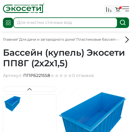
0
Главная
Для дачи и загородного дома
Пластиковые бассейны
Плас
Бассейн (купель) Экосети
ПП8Г (2х2х1,5)
Артикул:
ППРБ2215S8
0 отзывов