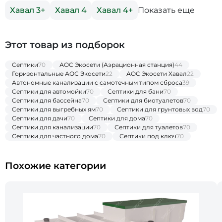
Показать еще
Хавал 3+
Хавал 4
Хавал 4+
Этот товар из подборок
Септики
70
АОС Экосети (Аэрационная станция)
44
Горизонтальные АОС Экосети
22
АОС Экосети Хавал
22
Автономные канализации с самотечным типом сброса
39
Септики для автомойки
70
Септики для бани
70
Септики для бассейна
70
Септики для биотуалетов
70
Септики для выгребных ям
70
Септики для грунтовых вод
70
Септики для дачи
70
Септики для дома
70
Септики для канализации
70
Септики для туалетов
70
Септики для частного дома
70
Септики под ключ
70
Похожие категории